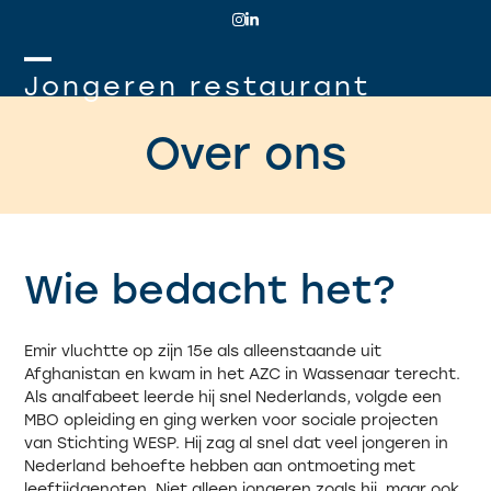
Skip
Instagram
LinkedIn
to
content
Open
Close
Jongeren restaurant
mobile
mobile
Over ons
menu
menu
Wie bedacht het?
Emir vluchtte op zijn 15
e
als alleenstaande uit
Afghanistan en kwam in het AZC in Wassenaar terecht.
Als analfabeet leerde hij snel Nederlands, volgde een
MBO opleiding en ging werken voor sociale projecten
van Stichting WESP. Hij zag al snel dat veel jongeren in
Nederland behoefte hebben aan ontmoeting met
leeftijdgenoten. Niet alleen jongeren zoals hij, maar ook